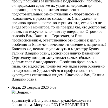
прошу прощения за интимные подробности, полипов,
он предложил сразу же их удалить, не доводя до
операции, на что я, не желая повторения
подготовительных самоистязаний с «Фортрансом» и
голоданием, с радостью согласился. Само удаление
полипов прошло настолько терпимо, что, если бы я не
видел это на мониторе, то не поверил бы, что доктор так
ловко, так искусно исполнил эту операцию. Огромное
спасибо Вам, Валентин Сергеевич, за Ваш
профессионализм, ответственное отношение к делу и
особенно за Ваше человеческое отношение к пациентам!
Конечно же, нельзя не упомянуть и медсестру Буину
Галину Владимировну, ассистировавшую Валентину
Сергеевичу, которая заслуживает самых тёплых и
добрых слов благодарности. Особенно бросилось в
глаза, что медсестра понимает команды врача буквально
с полуслова, всё делает чётко и профессионально —
чувствуется слаженный тандем. Спасибо и Вам, Галина
Владимировна!
Лора
,
20 февраля 2020 6:03
Вопрос
-
Здравствуйте!Получила ожог руки.Нахожусь на
больничном. Могу ли я БЕЗ НАПРАВЛЕНИЯ