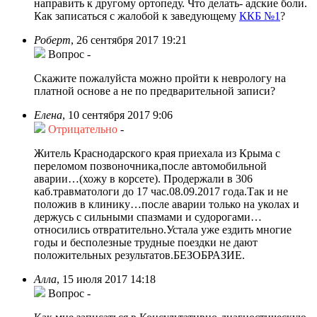
направить к другому ортопеду. Что делать- адские боли.
Как записаться с жалобой к заведующему
ККБ №1
?
Роберт
,
26 сентября 2017 19:21
Вопрос
-
Скажите пожалуйста можно пройти к неврологу на
платной основе а не по предварительной записи?
Елена
,
10 сентября 2017 9:06
Отрицательно
-
Житель Краснодарского края приехала из Крыма с
переломом позвоночника,после автомобильной
аварии…(хожу в корсете). Продержали в 306
каб.травматологи до 17 час.08.09.2017 года.Так и не
положив в клинику…после аварии только на уколах и
держусь с сильными спазмами и судорогами…
относились отвратительно.Устала уже ездить многие
годы и бесполезные трудные поездки не дают
положительных результатов.БЕЗОБРАЗИЕ.
Алла
,
15 июля 2017 14:18
Вопрос
-