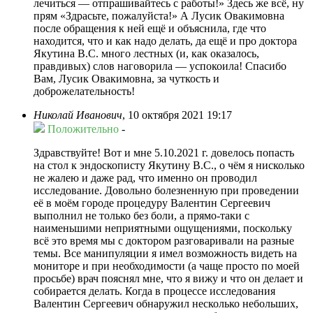
лечиться — отпрашивайтесь с работы!» Здесь же всё, ну
прям «Здрасьте, пожалуйста!» А Лусик Овакимовна
после обращения к ней ещё и объяснила, где что
находится, что и как надо делать, да ещё и про доктора
Якутина В.С. много лестных (и, как оказалось,
правдивых) слов наговорила — успокоила! Спасибо
Вам, Лусик Овакимовна, за чуткость и
доброжелательность!
Николай Иванович
,
10 октября 2021 19:17
Положительно
-
Здравствуйте! Вот и мне 5.10.2021 г. довелось попасть
на стол к эндоскописту Якутину В.С., о чём я нисколько
не жалею и даже рад, что именно он проводил
исследование. Довольно болезненную при проведении
её в моём городе процедуру Валентин Сергеевич
выполнил не только без боли, а прямо-таки с
наименьшими неприятными ощущениями, поскольку
всё это время мы с доктором разговаривали на разные
темы. Все манипуляции я имел возможность видеть на
мониторе и при необходимости (а чаще просто по моей
просьбе) врач пояснял мне, что я вижу и что он делает и
собирается делать. Когда в процессе исследования
Валентин Сергеевич обнаружил несколько небольших,