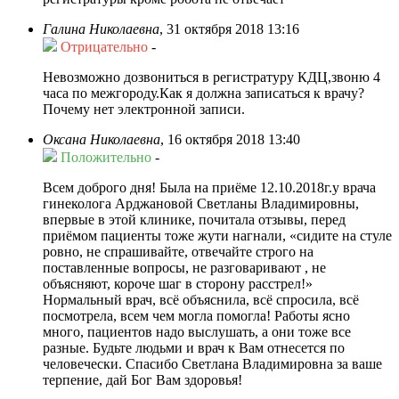
Галина Николаевна
,
31 октября 2018 13:16
Отрицательно
-
Невозможно дозвониться в регистратуру КДЦ,звоню 4
часа по межгороду.Как я должна записаться к врачу?
Почему нет электронной записи.
Оксана Николаевна
,
16 октября 2018 13:40
Положительно
-
Всем доброго дня! Была на приёме 12.10.2018г.у врача
гинеколога Арджановой Светланы Владимировны,
впервые в этой клинике, почитала отзывы, перед
приёмом пациенты тоже жути нагнали, «сидите на стуле
ровно, не спрашивайте, отвечайте строго на
поставленные вопросы, не разговаривают , не
объясняют, короче шаг в сторону расстрел!»
Нормальный врач, всё объяснила, всё спросила, всё
посмотрела, всем чем могла помогла! Работы ясно
много, пациентов надо выслушать, а они тоже все
разные. Будьте людьми и врач к Вам отнесется по
человечески. Спасибо Светлана Владимировна за ваше
терпение, дай Бог Вам здоровья!