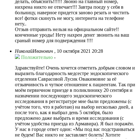
делать, объяснить!!!!!! Звоню на главный номер,
нихрена никто не отвечает!!! Завтра поеду у себя в
больницу, наверное придется заново резать и чистить
все! фотки скинуть не могу, интернета на телефоне
нету..
Отзыв отправить нельзя на официальном сайте!!
конченные уроды! Нету нахрен денег звонить на ваш
сраный номер для подверждения !!!!
НиколайИванович
,
10 октября 2021 20:28
Положительно
-
Здравствуйте! Очень хочется отметить добрым словом и
выразить благодарность медсестре эндоскопического
отделения Саврасовой Лусик Овакимовне за её
отзывчивость и чуткое отношение к пациентам. Так при
моём первичном приезде в поликлинику 20 сентября и
назначении последующего эндоскопического
исследования в регистратуре мне были предложены (с
учётом того, что я работаю) на выбор несколько дней, а
после того, как я выбрал день 5 октября, было
предложено даже выбрать и время исследования (с
учётом удобства приезда из Армавира). Я был поражён.
У нас в городе ответ один: «Мы под вас подстраиваться
не будем! Вас никто не заставляет болеть! Хотите