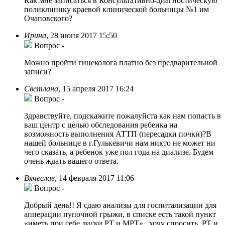
Как мне записаться в Консультативно-диагностическую
поликлинику краевой клинической больницы №1 им
Очаповского?
Ирина
,
28 июня 2017 15:50
Вопрос
-
Можно пройти гинеколога платно без предварительной
записи?
Светлана
,
15 апреля 2017 16:24
Вопрос
-
Здравствуйте, подскажите пожалуйста как нам попасть в
ваш центр с целью обследования ребенка на
возможность выполнения АТТП (пересадки почки)?В
нашей больнице в г.Гулькевичи нам никто не может ни
чего сказать, а ребенок уже пол года на диализе. Будем
очень ждать вашего ответа.
Вячеслав
,
14 февраля 2017 11:06
Вопрос
-
Добрый день!! Я сдаю анализы для госпитализации для
апперации пупочной грыжи, в списке есть такой пункт
«иметь при себе диски РТ и МРТ» , хочу спросить, РТ и