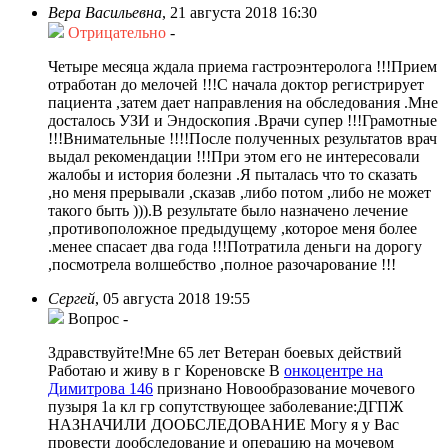
Вера Васильевна
,
21 августа 2018 16:30
Отрицательно
-
Четыре месяца ждала приема гастроэнтеролога !!!Прием
отработан до мелочей !!!С начала доктор регистрирует
пациента ,затем дает направления на обследования .Мне
досталось УЗИ и Эндоскопия .Врачи супер !!!Грамотные
!!!Внимательные !!!!После полученных результатов врач
выдал рекомендации !!!При этом его не интересовали
жалобы и история болезни .Я пыталась что то сказать
,но меня прерывали ,сказав ,либо потом ,либо не может
такого быть ))).В результате было назначено лечение
,противоположное предыдущему ,которое меня более
.менее спасает два года !!!Потратила деньги на дорогу
,посмотрела волшебство ,полное разочарование !!!
Сергей
,
05 августа 2018 19:55
Вопрос
-
Здравствуйте!Мне 65 лет Ветеран боевых действий
Работаю и живу в г Кореновске В
онкоцентре на
Димитрова 146
признано Новообразование мочевого
пузыря 1а кл гр сопутствующее заболевание:ДГПЖ
НАЗНАЧИЛИ ДООБСЛЕДОВАНИЕ Могу я у Вас
провести дообследование и операцию на мочевом