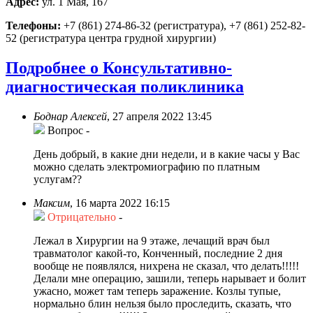
Адрес:
ул. 1 Мая, 167
Телефоны:
+7 (861) 274-86-32 (регистратура), +7 (861) 252-82-
52 (регистратура центра грудной хирургии)
Подробнее о Консультативно-
диагностическая поликлиника
Боднар Алексей
,
27 апреля 2022 13:45
Вопрос
-
День добрый, в какие дни недели, и в какие часы у Вас
можно сделать электромиографию по платным
услугам??
Максим
,
16 марта 2022 16:15
Отрицательно
-
Лежал в Хирургии на 9 этаже, лечащий врач был
травматолог какой-то, Конченный, последние 2 дня
вообще не появлялся, нихрена не сказал, что делать!!!!!
Делали мне операцию, зашили, теперь нарывает и болит
ужасно, может там теперь заражение. Козлы тупые,
нормально блин нельзя было проследить, сказать, что