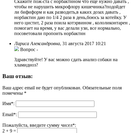
Скажите пож-ста с норбактином что еще нужно давать ,
чтобы не нарушить микрофлору кишечника?подойдет
ли бифиформ и как разводить,в каких дозах давать ,
норбактин даю по 1/4 2 раза в день,боюсь за котейку. У
него цистит, 2 раза поила котэрвином , кололиконтарен ,
помогает на время, у вас делали узи, все нормально,
посоветовали пропоить норбактин
Лариса Александровна
,
31 августа 2017 10:21
Вопрос
-
Здравствуйте! У вас можно сдать анализ собаки на
хламидиоз?
Ваш отзыв:
Ваш адрес email не будет опубликован.
Обязательные поля
помечены
*
Имя
*
:
Email
*
:
Пожалуйста, введите сумму чисел*:
2 + 9 =