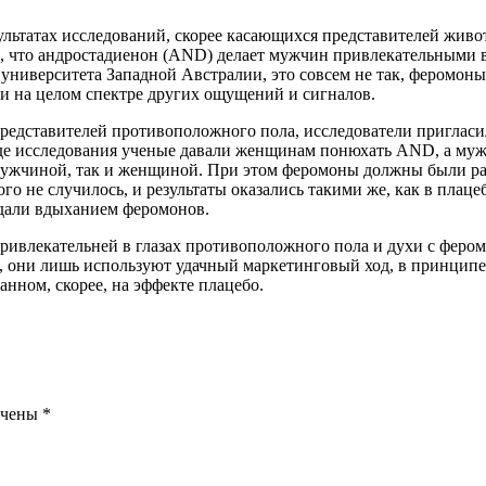
ультатах исследований, скорее касающихся представителей живо
 что андростадиенон (AND) делает мужчин привлекательными в 
 университета Западной Австралии, это совсем не так, феромон
 и на целом спектре других ощущений и сигналов.
представителей противоположного пола, исследователи пригласи
ходе исследования ученые давали женщинам понюхать AND, а м
 мужчиной, так и женщиной. При этом феромоны должны были ра
о не случилось, и результаты оказались такими же, как в плац
ждали вдыханием феромонов.
ривлекательней в глазах противоположного пола и духи с фером
, они лишь используют удачный маркетинговый ход, в принципе,
анном, скорее, на эффекте плацебо.
ечены
*