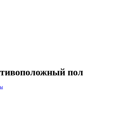
отивоположный пол
ны