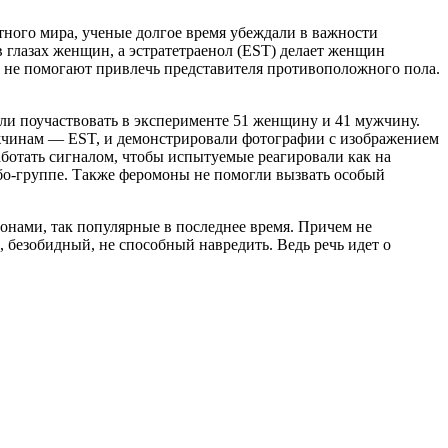
тного мира, ученые долгое время убеждали в важности
глазах женщин, а эстратетраенол (EST) делает женщин
ы не помогают привлечь представителя противоположного пола.
ли поучаствовать в эксперименте 51 женщину и 41 мужчину.
ужчинам — EST, и демонстрировали фотографии с изображением
ботать сигналом, чтобы испытуемые реагировали как на
ебо-группе. Также феромоны не помогли вызвать особый
онами, так популярные в последнее время. Причем не
 безобидный, не способный навредить. Ведь речь идет о