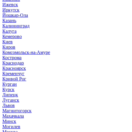
Ижевск
Иркутск
Йошкар-Ола
Казань
Калининград
Калуга
Кемерово
Киев
Киров
Комсомольск-на-Амуре
Кострома
Краснодар
Красноярск
Кременчуг
Кривой Рог
Курган
Курск
Липецк
Луганск
Львов
Магнитогорск
Махачкала
Минск
Могилев
Москва