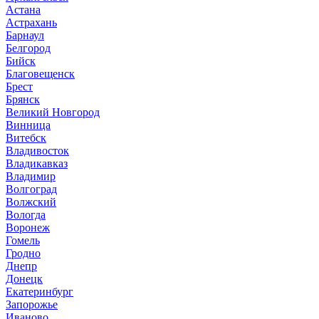
Астана
Астрахань
Барнаул
Белгород
Бийск
Благовещенск
Брест
Брянск
Великий Новгород
Винница
Витебск
Владивосток
Владикавказ
Владимир
Волгоград
Волжский
Вологда
Воронеж
Гомель
Гродно
Днепр
Донецк
Екатеринбург
Запорожье
Иваново