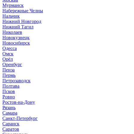
Мурманск
Набережные Челны
Нальчик
Нижний Новгород
Нижний Тагил
Николаев
Новокузнецк
Новосибирск
Одесса
Омск
Орёл
Оренбург
Пенза
Пермь
Петрозаводск
Полтава
Псков
Ровно
Ростов-на-Дону
Рязань
Самара
Санкт-Петербург
Саранск
Саратов