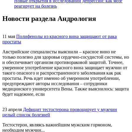
Новые открытия в исследовании депрессии: как мозг
реагирует на болезнь
Новости раздела
Андрология
11 мая
Полифенолы из красного вина защищают от рака
простаты
Австрийские специалисты выяснили – красное вино не
только полезно для здоровья сердечно-сосудистой системы, но
и обеспечивает организм противораковой защитой. Точнее,
умеренное употребление красного вина защищает мужчин от
такого опасного и распространенного заболевания как рак
простаты. Речь идет именно об умеренном употреблении,
предупреждают авторы исследования – сотрудники
медицинского университета Вены. Также выяснилось: защита
будет надежнее, если
23 апреля
Дефицит тестостерона провоцирует у мужчин
целый список болезней
Тестостерон, являясь важнейшим мужским гормоном,
необходим мужчин...