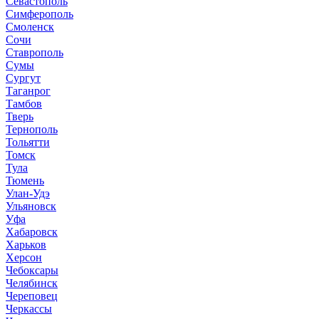
Севастополь
Симферополь
Смоленск
Сочи
Ставрополь
Сумы
Сургут
Таганрог
Тамбов
Тверь
Тернополь
Тольятти
Томск
Тула
Тюмень
Улан-Удэ
Ульяновск
Уфа
Хабаровск
Харьков
Херсон
Чебоксары
Челябинск
Череповец
Черкассы