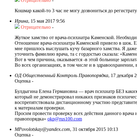
Отрицательно
-
Кошмар какой-то 3 час не могу дозвониться до регистрат
Ирина
,
15 мая 2017 9:56
Отрицательно
-
Жуткое хамство от врача-психиатра Каменской. Необходи
Отношение врача-психиатра Каменской привело в шок. Еще
мне пришлось выслушать кучу базарного хамства. Я даже 
уточнить фамилию врача, та с гордостью сказала: «Камен
Вот в чем причина, оказывается -в этой больнице зарплат
Во всех организациях, в том числе и в здравоохранении,
ОД Общественный Контроль Правопорядка
,
17 декабря 2
Оценка
-
Булдыгина Елена Германовна — врач психиатр БЕЗ каких
который не демонстрировал никаких признаков психическ
воспрепятствовала дистанционному участию представите
к материалам проверки.
Просим провести проверку всех действия данного врача 
правопорядка»
okp@rus100.com
MPovolotskay@yandex.com
,
31 октября 2015 10:13
Оценка
-