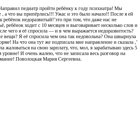
 Направил педиатр пройти ребёнку к году психиатра! Мы
 , а что вы припёрлись!!! Ужас и это было начало!! После я ей
ш ребёнок недоразвитый!’это при том, что даже нас не
ё, ребёнок ходит с 10 месяцев и выговаривает несколько слов и
сле чего я её спросила — и в чем выражается недоразвитость?
кие вещи? Я её спросила чем она так недовольна? Она швырнула
орме! На что она тут же подписала мне направление и сказала ,’
а жаловаться на свою зарплату, что, мол, я зарабатываю здесь 5
 уровне! И очень жалею, что не записала весь разговор на
нимание! Поволоцкая Мария Сергеевна.