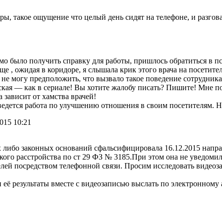
уры, такое ощущение что целый день сидят на телефоне, и разгов
мо было получить справку для работы, пришлось обратиться в пс
 , ожидая в коридоре, я слышала крик этого врача на посетител
не могу предположить, что вызвало такое поведение сотрудника 
ская — как в сериале! Вы хотите жалобу писать? Пишите! Мне пос
а зависит от хамства врачей!
 ведется работа по улучшению отношения в своим посетителям. Н
015 10:21
 либо законных оснований сфальсифицировала 16.12.2015 напра
ого расстройства по ст 29 ФЗ № 3185.При этом она не уведомил
лей посредством телефонной связи. Просим исследовать видеоза
и её результаты вместе с видеозаписью выслать по электронно