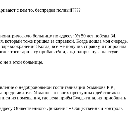
аривают с кем то, беспредел полный????
ихиатрическую больницу по адресу: Ул 50 лет победы,34.
я, который тоже пришел за справкой. Когда дошла моя очередь,
здравоохранения! Когда, все же получив справку, я попросила
ле этого зарплату прибавят!» и, аж,подпрыгнула на стуле.
о не в этой больнице.
вление о недобровольной госпитализации Усманова Р Р ,
а представителя Усманова о своих преступных действиях и
писи из помещения, где вела приём Булдыгина, их приобщить
му адресу Общественного Движения » Общественный контроль