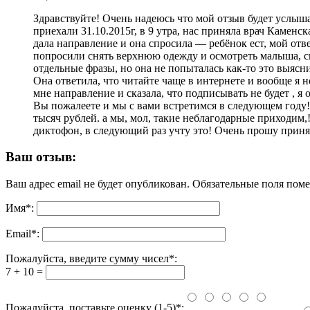
Здравствуйте! Очень надеюсь что мой отзыв будет услыш
приехали 31.10.2015г, в 9 утра, нас приняла врач Каменск
дала направление и она спросила — ребёнок ест, мой отве
попросили снять верхнюю одежду и осмотреть малыша, сказ
отдельные фразы, но она не попыталась как-то это выясн
Она ответила, что читайте чаще в интернете и вообще я 
мне направление и сказала, что подписывать не будет , я 
Вы пожалеете и мы с вами встретимся в следующем году! Э
тысяч рублей. а мы, мол, такие неблагодарные приходим,!
диктофон, в следующий раз учту это! Очень прошу принят
Ваш отзыв:
Ваш адрес email не будет опубликован.
Обязательные поля пом
Имя
*
:
Email
*
:
Пожалуйста, введите сумму чисел*:
7 + 10 =
Пожалуйста, поставьте оценку (1-5)*: