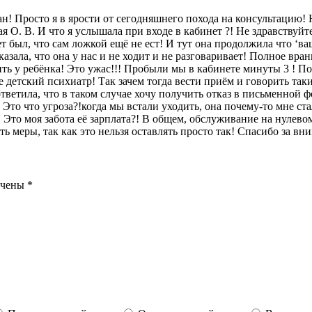
ан! Просто я в ярости от сегодняшнего похода на консультацию!
ая О. В. И что я услышала при входе в кабинет ?! Не здравствуйте
т был, что сам ложкой ещё не ест! И тут она продолжила что ‘ва
ала, что она у нас и не ходит и не разговаривает! Полное врань
ить у ребёнка! Это ужас!!! Пробыли мы в кабинете минуты 3 ! По
не детский психиатр! Так зачем тогда вести приём и говорить та
ответила, что в таком случае хочу получить отказ в письменной ф
то что угроза?!когда мы встали уходить, она почему-то мне стал
 Это моя забота её зарплата?! В общем, обслуживание на нулевом
ь меры, так как это нельзя оставлять просто так! Спасибо за в
ечены
*