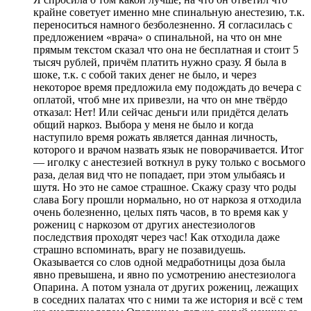
крайне советует именно мне спинальную анестезию, т.к.
переноситься намного безболезненно. Я согласилась с
предложением «врача» о спинальной, на что он мне
прямым текстом сказал что она не бесплатная и стоит 5
тысяч рублей, причём платить нужно сразу. Я была в
шоке, т.к. с собой таких денег не было, и через
некоторое время предложила ему подождать до вечера с
оплатой, чтоб мне их привезли, на что он мне твёрдо
отказал: Нет! Или сейчас деньги или придётся делать
общий наркоз. Выбора у меня не было и когда
наступило время рожать является данная личность,
которого и врачом назвать язык не поворачивается. Итог
— иголку с анестезией воткнул в руку только с восьмого
раза, делая вид что не попадает, при этом улыбаясь и
шутя. Но это не самое страшное. Скажу сразу что роды
слава Богу прошли нормально, но от наркоза я отходила
очень болезненно, целых пять часов, в то время как у
рожениц с наркозом от других анестезиологов
последствия проходят через час! Как отходила даже
страшно вспоминать, врагу не позавидуешь.
Оказывается со слов одной медработницы доза была
явно превышена, и явно по усмотрению анестезиолога
Опарина. А потом узнала от других рожениц, лежащих
в соседних палатах что с ними та же история и всё с тем