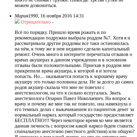
можем дозвониться.
Мария1990
,
16 ноября 2016 14:31
Отрицательно
-
Всё по порядку. Пришло время рожать и по
рекомендации подружки выбрала роддом №7. Хотя я и
рассматривала другие роддомы все таки остановилась
на нём, к тому же в нем недавно сделали капитальный
ремонт. Очень много в интернете перечитала отзывов о
врачах акушерах в данном учреждении и в основном
отзывы были положительными. Приехав в роддом мне
прикрепили врача акушера, к которой я и хотела
попасть. Но… оказывается попасть к хорошему врачу
акушеру это только половина дела. Не за долго до самих
родов акушер сказала что мне не повезло с
анестезиологом, на что я сильно испугалась. Звать
анестезиолога Опарин Павел Николаевич. На вопрос к
врачу и почему же мне так не повезло, она намекнула о
его темных делах с выкачиванием из пациентов денег за
нормальный наркоз, который государство предоставляет
БЕСПЛАТНО!!! Через некоторое время ко мне является
данная личность с вопросом какой наркоз будем ставить:
спинальную анестезию (местного действия) или общую?
Я спросила о том какой лучше, на что он ответил что