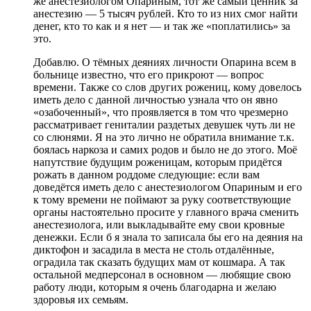
же анестезиологом Опариным, тот же самый ценник за
анестезию — 5 тысяч рублей. Кто то из них смог найти
денег, кто то как и я нет — и так же «поплатились» за
это.
Добавлю. О тёмных деяниях личности Опарина всем в
больнице известно, что его прикроют — вопрос
времени. Также со слов других рожениц, кому довелось
иметь дело с данной личностью узнала что он явно
«озабоченный», что проявляется в том что чрезмерно
рассматривает гениталии раздетых девушек чуть ли не
со слюнями. Я на это лично не обратила внимание т.к.
боялась наркоза и самих родов и было не до этого. Моё
напутствие будущим роженицам, которым придётся
рожать в данном роддоме следующие: если вам
доведётся иметь дело с анестезиологом Опариным и его
к тому времени не поймают за руку соответствующие
органы настоятельно просите у главного врача сменить
анестезиолога, или выкладывайте ему свои кровные
денежки. Если б я знала то записала бы его на деяния на
диктофон и засадила в места не столь отдалённые,
оградила так сказать будущих мам от кошмара. А так
остальной медперсонал в основном — любящие свою
работу люди, которым я очень благодарна и желаю
здоровья их семьям.