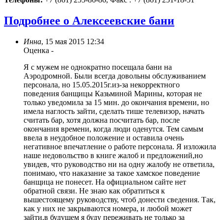
Подробнее о Алексеевские бани
Инна
,
15 мая 2015 12:34
Оценка
-
Я с мужем не однократно посещала бани на
Аэродромной. Были всегда довольны обслуживанием
персонала, но 15.05.2015г.из-за некорректного
поведения банщицы Казьминой Марины, которая не
только уведомила за 15 мин. до окончания времени, но
имела наглость зайти, сделать тише телевизор, начать
считать бар, хотя должна посчитать бар, после
окончания времени, когда люди оденутся. Тем самым
ввела в неудобное положение и оставила очень
негативное впечатление о работе персонала. Я изложила
наше недовольство в книге жалоб и предложений,но
увидев, что руководство ни на одну жалобу не ответила,
понимаю, что наказание за такое хамское поведение
банщица не понесет. На официальном сайте нет
обратной связи. Не знаю как обратиться к
вышестоящему руководству, чтоб донести сведения. Так,
как у них не закрываются номера, и любой может
зайти,в будущем я буду переживать не только за