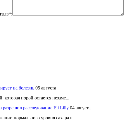
тзыв*:
ирует на болезнь
05 августа
 которая порой остается незаме...
разрешил расследование Eli Lilly
04 августа
ании нормального уровня сахара в...