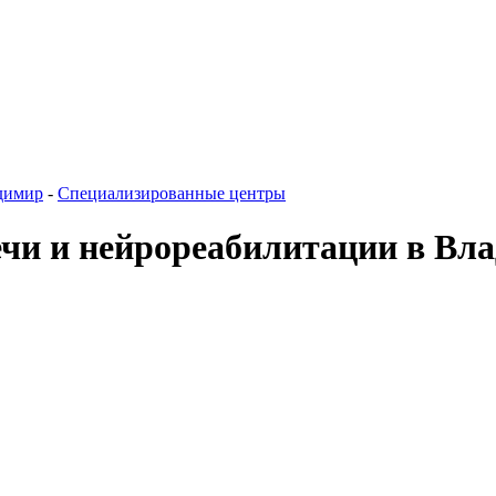
димир
-
Специализированные центры
чи и нейрореабилитации в Вл