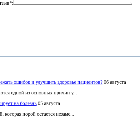
тзыв*:
ежать ошибок и улучшить здоровье пациентов?
06 августа
ются одной из основных причин у...
ирует на болезнь
05 августа
 которая порой остается незаме...