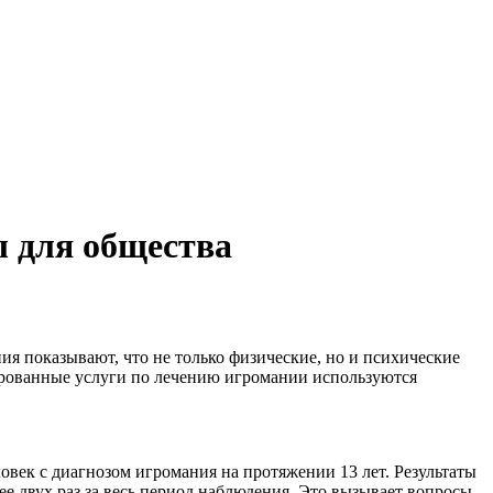
 для общества
я показывают, что не только физические, но и психические
зированные услуги по лечению игромании используются
овек с диагнозом игромания на протяжении 13 лет. Результаты
ее двух раз за весь период наблюдения. Это вызывает вопросы