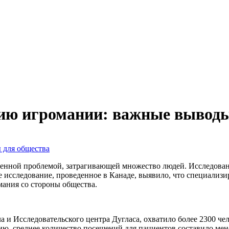
нию игромании: важные выводы
ненной проблемой, затрагивающей множество людей. Исследовани
ее исследование, проведенное в Канаде, выявило, что специали
мания со стороны общества.
и Исследовательского центра Дугласа, охватило более 2300 чел
нию, среднее количество посещений для пациентов составило мен