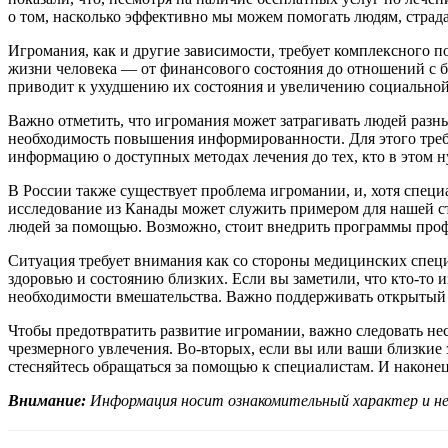
о том, насколько эффективно мы можем помогать людям, страд
Игромания, как и другие зависимости, требует комплексного по
жизни человека — от финансового состояния до отношений с б
приводит к ухудшению их состояния и увеличению социальной
Важно отметить, что игромания может затрагивать людей разн
необходимость повышения информированности. Для этого требу
информацию о доступных методах лечения до тех, кто в этом н
В России также существует проблема игромании, и, хотя специ
исследование из Канады может служить примером для нашей с
людей за помощью. Возможно, стоит внедрить программы проф
Ситуация требует внимания как со стороны медицинских специ
здоровью и состоянию близких. Если вы заметили, что кто-то 
необходимости вмешательства. Важно поддерживать открытый д
Чтобы предотвратить развитие игромании, важно следовать не
чрезмерного увлечения. Во-вторых, если вы или ваши близкие 
стесняйтесь обращаться за помощью к специалистам. И наконец
Внимание:
Информация носит ознакомительный характер и не 