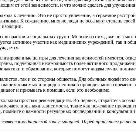
ающим от этой зависимости, и что можно сделать для улучшения
дхода к лечению. Это не просто увлечение, а серьезное расстрой
лизкими. К сожалению, многие люди не осознают степень своей 
 изоляции.
ых возрастов и социальных групп. Многие из них даже не знаю
ется активное участие как медицинских учреждений, так и общ
уждается.
ализированные центры для лечения зависимостей имеются, освед
траны, подчеркивая необходимость более активного продвижени
илактики и образования, которые помогут людям лучше понимат
алистов, так и со стороны общества. Для обычных людей это оз
из ваших знакомых или родственников проводит много времени з
иалог и призывать к помощи, если это необходимо.
скольким простым рекомендациям. Во-первых, старайтесь осозна
замечаете признаки зависимости, такие как нежелание проводить
, помните о важности регулярных обследований и консультаций 
является медицинской консультацией. Перед принятием решений 