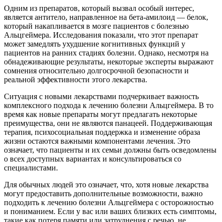
Одним из препаратов, который вызвал особый интерес,
является антитело, направленное на бета-амилоид — белок,
который накапливается в мозге пациентов с болезнью
Альцгеймера. Исследования показали, что этот препарат
может замедлять ухудшение когнитивных функций у
пациентов на ранних стадиях болезни. Однако, несмотря на
обнадеживающие результаты, некоторые эксперты выражают
сомнения относительно долгосрочной безопасности и
реальной эффективности этого лекарства.
Ситуация с новыми лекарствами подчеркивает важность
комплексного подхода к лечению болезни Альцгеймера. В то
время как новые препараты могут предлагать некоторые
преимущества, они не являются панацеей. Поддерживающая
терапия, психосоциальная поддержка и изменение образа
жизни остаются важными компонентами лечения. Это
означает, что пациенты и их семьи должны быть осведомлены
о всех доступных вариантах и консультироваться со
специалистами.
Для обычных людей это означает, что, хотя новые лекарства
могут предоставить дополнительные возможности, важно
подходить к лечению болезни Альцгеймера с осторожностью
и пониманием. Если у вас или ваших близких есть симптомы,
такие как потеря памяти или затруднения с речью, не