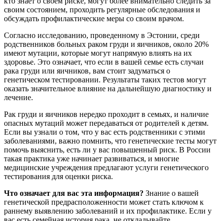
кто знает о своем риске, могут более внимательно следить за
своим состоянием, проходить регулярные обследования и
обсуждать профилактические меры со своим врачом.
Согласно исследованию, проведенному в Эстонии, среди
родственников больных раком груди и яичников, около 20%
имеют мутации, которые могут напрямую влиять на их
здоровье. Это означает, что если в вашей семье есть случаи
рака груди или яичников, вам стоит задуматься о
генетическом тестировании. Результаты таких тестов могут
оказать значительное влияние на дальнейшую диагностику и
лечение.
Рак груди и яичников нередко проходит в семьях, и наличие
опасных мутаций может передаваться от родителей к детям.
Если вы узнали о том, что у вас есть родственники с этими
заболеваниями, важно помнить, что генетические тесты могут
помочь выяснить, есть ли у вас повышенный риск. В России
такая практика уже начинает развиваться, и многие
медицинские учреждения предлагают услуги генетического
тестирования для оценки риска.
Что означает для вас эта информация?
Знание о вашей
генетической предрасположенности может стать ключом к
раннему выявлению заболеваний и их профилактике. Если у
вас есть семейная история рака, не откладывайте