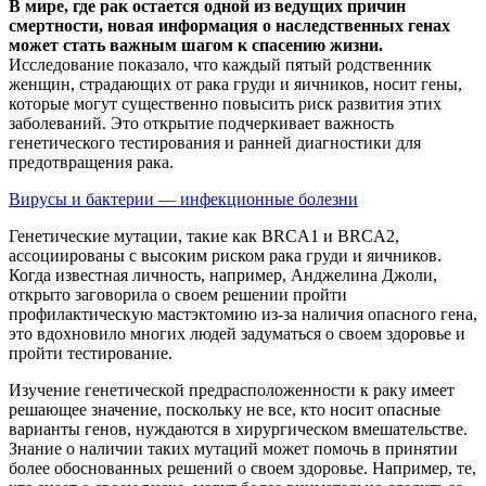
В мире, где рак остается одной из ведущих причин
смертности, новая информация о наследственных генах
может стать важным шагом к спасению жизни.
Исследование показало, что каждый пятый родственник
женщин, страдающих от рака груди и яичников, носит гены,
которые могут существенно повысить риск развития этих
заболеваний. Это открытие подчеркивает важность
генетического тестирования и ранней диагностики для
предотвращения рака.
Вирусы и бактерии — инфекционные болезни
Генетические мутации, такие как BRCA1 и BRCA2,
ассоциированы с высоким риском рака груди и яичников.
Когда известная личность, например, Анджелина Джоли,
открыто заговорила о своем решении пройти
профилактическую мастэктомию из-за наличия опасного гена,
это вдохновило многих людей задуматься о своем здоровье и
пройти тестирование.
Изучение генетической предрасположенности к раку имеет
решающее значение, поскольку не все, кто носит опасные
варианты генов, нуждаются в хирургическом вмешательстве.
Знание о наличии таких мутаций может помочь в принятии
более обоснованных решений о своем здоровье. Например, те,