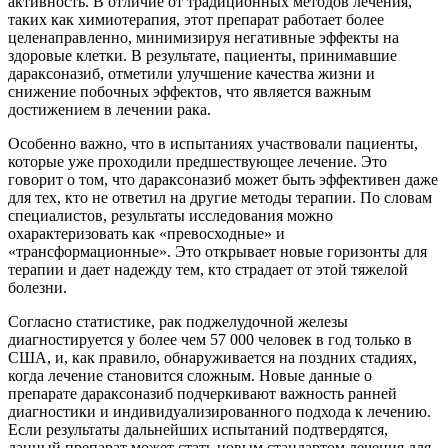
активность. В отличие от традиционных методов лечения,
таких как химиотерапия, этот препарат работает более
целенаправленно, минимизируя негативные эффекты на
здоровые клетки. В результате, пациенты, принимавшие
дараксоназиб, отметили улучшение качества жизни и
снижение побочных эффектов, что является важным
достижением в лечении рака.
Особенно важно, что в испытаниях участвовали пациенты,
которые уже проходили предшествующее лечение. Это
говорит о том, что дараксоназиб может быть эффективен даже
для тех, кто не ответил на другие методы терапии. По словам
специалистов, результаты исследования можно
охарактеризовать как «превосходные» и
«трансформационные». Это открывает новые горизонты для
терапии и дает надежду тем, кто страдает от этой тяжелой
болезни.
Согласно статистике, рак поджелудочной железы
диагностируется у более чем 57 000 человек в год только в
США, и, как правило, обнаруживается на поздних стадиях,
когда лечение становится сложным. Новые данные о
препарате дараксоназиб подчеркивают важность ранней
диагностики и индивидуализированного подхода к лечению.
Если результаты дальнейших испытаний подтвердятся,
данный препарат может стать новым стандартом лечения для