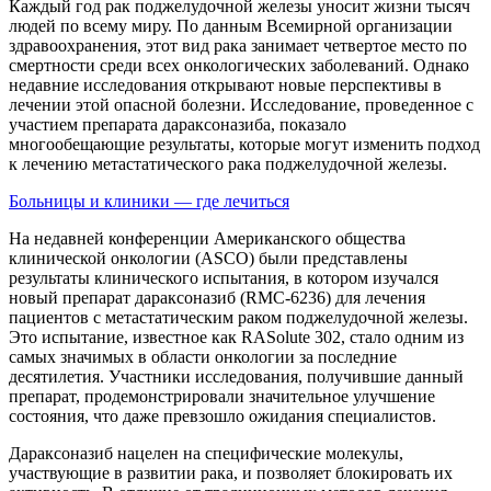
Каждый год рак поджелудочной железы уносит жизни тысяч
людей по всему миру. По данным Всемирной организации
здравоохранения, этот вид рака занимает четвертое место по
смертности среди всех онкологических заболеваний. Однако
недавние исследования открывают новые перспективы в
лечении этой опасной болезни. Исследование, проведенное с
участием препарата дараксоназиба, показало
многообещающие результаты, которые могут изменить подход
к лечению метастатического рака поджелудочной железы.
Больницы и клиники — где лечиться
На недавней конференции Американского общества
клинической онкологии (ASCO) были представлены
результаты клинического испытания, в котором изучался
новый препарат дараксоназиб (RMC-6236) для лечения
пациентов с метастатическим раком поджелудочной железы.
Это испытание, известное как RASolute 302, стало одним из
самых значимых в области онкологии за последние
десятилетия. Участники исследования, получившие данный
препарат, продемонстрировали значительное улучшение
состояния, что даже превзошло ожидания специалистов.
Дараксоназиб нацелен на специфические молекулы,
участвующие в развитии рака, и позволяет блокировать их