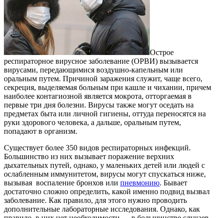
Острое
респираторное вирусное заболевание (ОРВИ) вызывается
вирусами, передающимися воздушно-капельным или
оральным путем. Причиной заражения служит, чаще всего,
секреция, выделяемая больным при кашле и чихании, причем
наиболее контагиозной является мокрота, отторгаемая в
первые три дня болезни. Вирусы также могут оседать на
предметах быта или личной гигиены, оттуда переносятся на
руки здорового человека, а дальше, оральным путем,
попадают в организм.
Существует более 350 видов респираторных инфекций.
Большинство из них вызывает поражение верхних
дыхательных путей, однако, у маленьких детей или людей с
ослабленным иммунитетом, вирусы могут спускаться ниже,
вызывая воспаление бронхов или
пневмонию
. Бывает
достаточно сложно определить, какой именно подвид вызвал
заболевание. Как правило, для этого нужно проводить
дополнительные лабораторные исследования. Однако, как
правило, в них нет необходимости — в большинстве случаев