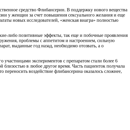
рственное средство Флибансерин. В поддержку нового вещества
зни у женщин за счет повышения сексуального желания и еще
ультаты новых исследователей, «женская виагра» полностью
акие-либо позитивные эффекты, так еще и побочные проявления
кружения, проблемы с аппетитом и настроением, сильную
арат, выданные год назад, необходимо отозвать, а о
о участницами экспериментов с препаратом стали более 6
 близостью в любое другое время. Часть пациенток получала
что переносить воздействие флибансерина оказалось сложнее,