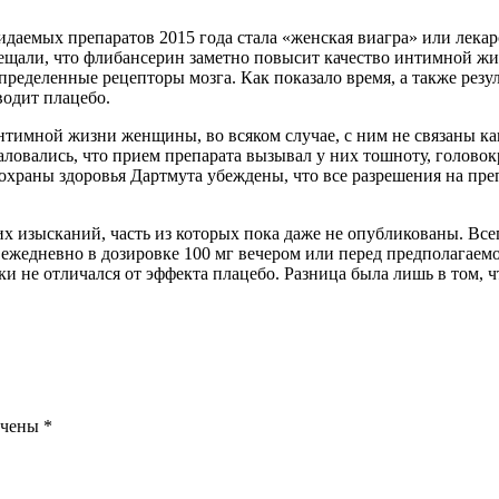
даемых препаратов 2015 года стала «женская виагра» или лека
ещали, что флибансерин заметно повысит качество интимной жи
пределенные рецепторы мозга. Как показало время, а также рез
водит плацебо.
интимной жизни женщины, во всяком случае, с ним не связаны к
ловались, что прием препарата вызывал у них тошноту, голово
охраны здоровья Дартмута убеждены, что все разрешения на преп
 изысканий, часть из которых пока даже не опубликованы. Всег
едневно в дозировке 100 мг вечером или перед предполагаемой
ки не отличался от эффекта плацебо. Разница была лишь в том, 
ечены
*