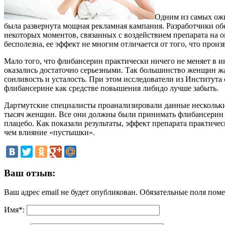
Одним из самых ожи
была развернута мощная рекламная кампания. Разработчики об
некоторых моментов, связанных с воздействием препарата на о
бесполезна, ее эффект не многим отличается от того, что произ
Мало того, что флибансерин практически ничего не меняет в 
оказались достаточно серьезными. Так большинство женщин жа
сонливость и усталость. При этом исследователи из Института 
флибансерине как средстве повышения либидо лучше забыть.
Дартмутские специалисты проанализировали данные нескольких
тысяч женщин. Все они должны были принимать флибансерин еж
плацебо. Как показали результаты, эффект препарата практичес
чем влияние «пустышки».
Ваш отзыв:
Ваш адрес email не будет опубликован.
Обязательные поля пом
Имя
*
: