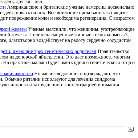
 день, другая – два
сти
Американские и британские ученые намерены досконально
воздействовать на них. Все внимание приковано к «спящим»
дит повреждение кожи и необходима регенерация. С возрастом
очной железы
Ученые выяснили, что женщины, употребляющие
лочной железы. Полиненасыщенные жирные кислоты омега-3,
ге, благотворно воздействует на работу сердечно-сосудистой
 дети, имеющие трех генетических родителей
Правительство
алом из донорской яйцеклетки. Это даст возможность многим
На практике, малыш будет иметь одного генетического отца и
ой зависимостью
Новые исследования подтверждают, что
ти. Обычно риталин используют для лечения синдрома
пульсивности и затруднении с концентрацией внимания.
и