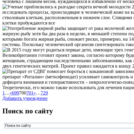
человека с лишним весом, нуждающихся в избавлении от нескол
исследовать процессы, происходящие в человеческой коже на 
стволовым клеткам, расположенным в нижнем слое. Спящими их
клетки пробуждаются все
жирную рыбу хотя бы два раза в неделю, в меньшей степени 
которыми богата жирная рыба, снижает риски, примерно, на 14
системы. Поскольку человеческий организм синтезировать так
Великобритании готовит проект закона, согласно которому бу
женщинам, страдающим наследственными заболеваниями, как пр
двух генетических матерей. Проект правил ожидается к концу 2
препарат «Риталин» (метилфенидат) усиливает самоконтроль 
дефицита внимания и гиперактивности – неврологическо-повед
Теоретически, его можно также использовать для лечения паци
1
…
«
699
700
701
»
…
729
Добавить учреждение
Поиск по сайту