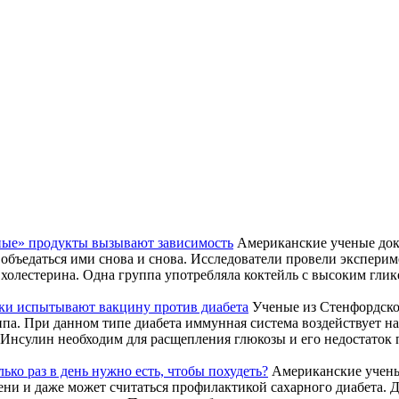
ые» продукты вызывают зависимость
Американские ученые дока
бъедаться ими снова и снова. Исследователи провели эксперим
холестерина. Одна группа употребляла коктейль с высоким гли
и испытывают вакцину против диабета
Ученые из Стенфордско
па. При данном типе диабета иммунная система воздействует на
 Инсулин необходим для расщепления глюкозы и его недостаток
ько раз в день нужно есть, чтобы похудеть?
Американские ученые
чени и даже может считаться профилактикой сахарного диабета. 