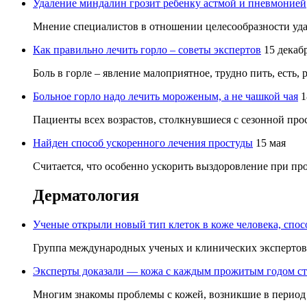
Удаление миндалин грозит ребенку астмой и пневмонией
Мнение специалистов в отношении целесообразности удал
Как правильно лечить горло – советы экспертов
15 декаб
Боль в горле – явление малоприятное, трудно пить, есть, 
Больное горло надо лечить мороженым, а не чашкой чая
1
Пациенты всех возрастов, столкнувшиеся с сезонной прос
Найден способ ускоренного лечения простуды
15 мая
Считается, что особенно ускорить выздоровление при прос
Дерматология
Ученые открыли новый тип клеток в коже человека, спо
Группа международных ученых и клинических экспертов р
Эксперты доказали — кожа с каждым прожитым годом ст
Многим знакомы проблемы с кожей, возникшие в период в