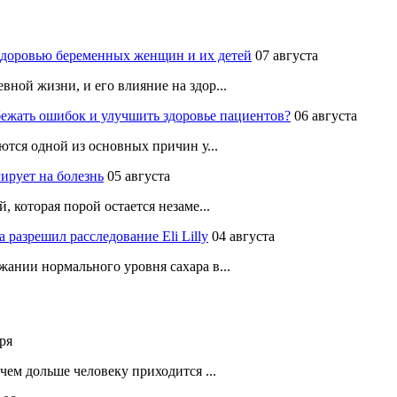
здоровью беременных женщин и их детей
07 августа
ной жизни, и его влияние на здор...
ежать ошибок и улучшить здоровье пациентов?
06 августа
ются одной из основных причин у...
ирует на болезнь
05 августа
 которая порой остается незаме...
разрешил расследование Eli Lilly
04 августа
ании нормального уровня сахара в...
ря
чем дольше человеку приходится ...