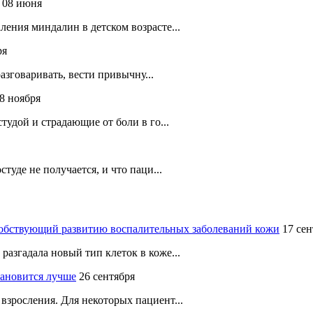
08 июня
ения миндалин в детском возрасте...
ря
разговаривать, вести привычну...
8 ноября
тудой и страдающие от боли в го...
туде не получается, и что паци...
собствующий развитию воспалительных заболеваний кожи
17 сен
азгадала новый тип клеток в коже...
ановится лучше
26 сентября
зросления. Для некоторых пациент...