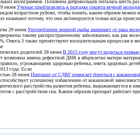
ьких килограммов. Половина добровольцев питалась шесть раз в
29 июня
Ученые приблизились к разгадке секрета вечной молодо
каждом возрастном рубеже, чтобы понять, каким образом можно 
 называют потому, что они активируются только когда происхо
29 июня
Употребление жирной рыбы защищает от рака мол
подвержены такому распространенному заболеванию, как рак мо
%. Омега-3 также препятствуют воспалительным процессам в моз
ие
28 июня
В 2015 году могут родиться первые
дет возможна замена дефектной ДНК в яйцеклетке матери матери
авило, угрожающими здоровью ребенка, иметь здоровых детей. 
013 года. Если
28 июня
Препарат от СДВГ помогает бороться с кокаинов
и способствует успешному избавлению от кокаиновой зависимос
енческого расстройства развития ребенка, выражающегося в им
ентов с расстройством сна. Каким образом препарат работает пр