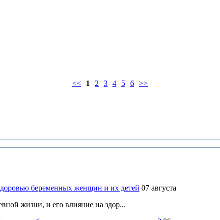
<<
1
2
3
4
5
6
>>
здоровью беременных женщин и их детей
07 августа
ной жизни, и его влияние на здор...