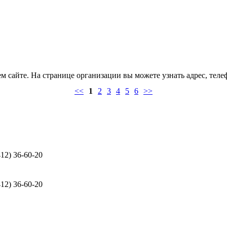
 сайте. На странице организации вы можете узнать адрес, теле
<<
1
2
3
4
5
6
>>
412) 36-60-20
412) 36-60-20