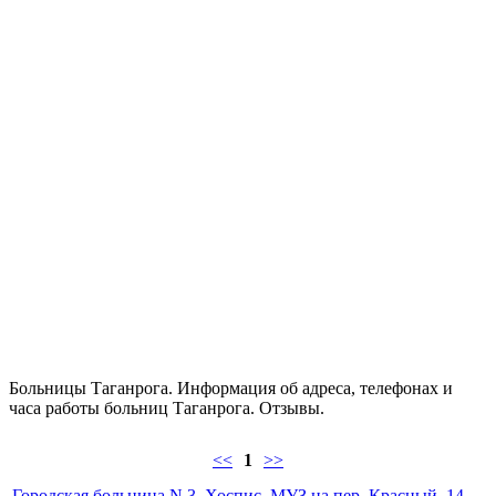
Больницы Таганрога. Информация об адреса, телефонах и
часа работы больниц Таганрога. Отзывы.
<<
1
>>
Городская больница N 3, Хоспис, МУЗ на пер. Красный, 14