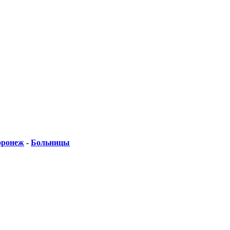
оронеж
-
Больницы