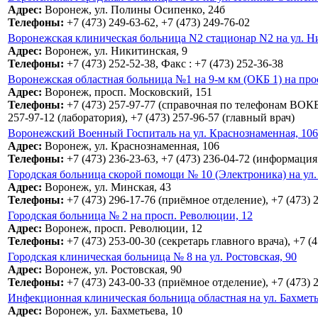
Адрес:
Воронеж, ул. Полины Осипенко, 24б
Телефоны:
+7 (473) 249-63-62, +7 (473) 249-76-02
Воронежская клиническая больница N2 стационар N2 на ул. Н
Адрес:
Воронеж, ул. Никитинская, 9
Телефоны:
+7 (473) 252-52-38, Факс : +7 (473) 252-36-38
Воронежская областная больница №1 на 9-м км (ОКБ 1) на про
Адрес:
Воронеж, просп. Московский, 151
Телефоны:
+7 (473) 257-97-77 (справочная по телефонам ВОКБ),
257-97-12 (лаборатория), +7 (473) 257-96-57 (главный врач)
Воронежский Военный Госпиталь на ул. Краснознаменная, 106
Адрес:
Воронеж, ул. Краснознаменная, 106
Телефоны:
+7 (473) 236-23-63, +7 (473) 236-04-72 (информаци
Городская больница скорой помощи № 10 (Электроника) на ул.
Адрес:
Воронеж, ул. Минская, 43
Телефоны:
+7 (473) 296-17-76 (приёмное отделение), +7 (473) 2
Городская больница № 2 на просп. Революции, 12
Адрес:
Воронеж, просп. Революции, 12
Телефоны:
+7 (473) 253-00-30 (секретарь главного врача), +7 (
Городская клиническая больница № 8 на ул. Ростовская, 90
Адрес:
Воронеж, ул. Ростовская, 90
Телефоны:
+7 (473) 243-00-33 (приёмное отделение), +7 (473) 
Инфекционная клиническая больница областная на ул. Бахметь
Адрес:
Воронеж, ул. Бахметьева, 10