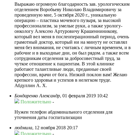
Выражаю огромную благодарность зав. урологическим
отделением Воробьеву Николаю Владимировичу за
проведенную мне, 5 октября 2020 г., уникальную
операцию – пластика мочевого пузыря, за высокий
профессионализм, за умелые руки, а также урологу-
онкологу Алексею Артуровичу Крашенниникову,
который вел меня в послеоперационный период, очень
грамотный доктор, который ни на минуту не оставлял
меня без внимания, не считаясь с личным временем, и в
рабочие и в выходные дни, он был рядом. а также всем
сотрудникам отделения за добросовестный труд, за
чуткое отношение к пациентам. В этой клинике
работают талантливые люди, преданные своей
профессии, врачи от бога. Низкий поклон вам! Желаю
крепкого здоровья и успехов в нелегком труде.
Абдуллин А. Х.
Бондаренко Александр
,
01 февраля 2019 10:42
Положительно
-
Нужен телефон абдоминального отделения для
уточнения даты госпитализации
людмила
,
12 ноября 2018 20:17
Положительно
-