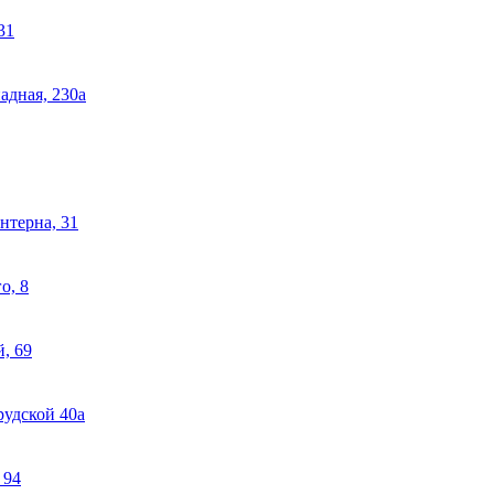
31
адная, 230а
нтерна, 31
о, 8
, 69
рудской 40а
 94