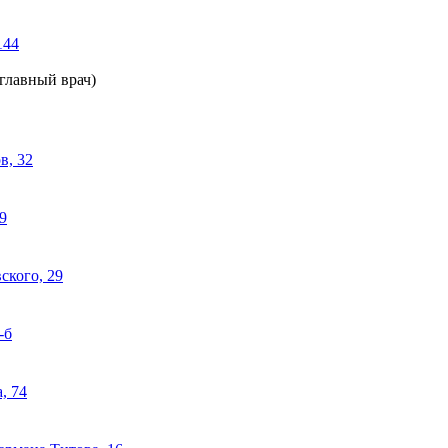
144
(главный врач)
в, 32
9
ского, 29
-б
, 74