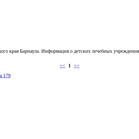
го края Барнаула. Информация о детских лечебных учреждениях
<<
1
>>
а 179