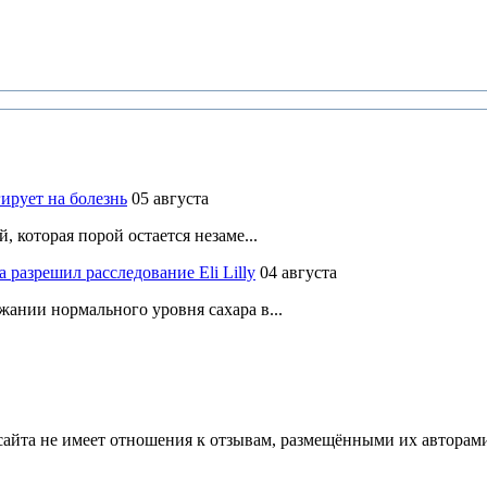
ирует на болезнь
05 августа
 которая порой остается незаме...
разрешил расследование Eli Lilly
04 августа
ании нормального уровня сахара в...
йта не имеет отношения к отзывам, размещёнными их авторами, 