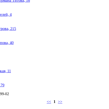
ермана Титова, 16
елей, 4
рова, 215
пова, 40
кая, 11
179
-99-02
<<
1
>>