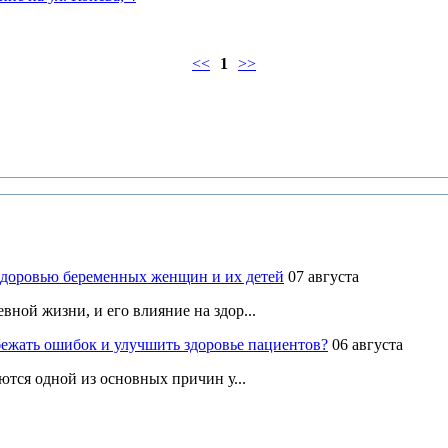
<<
1
>>
здоровью беременных женщин и их детей
07 августа
ной жизни, и его влияние на здор...
ежать ошибок и улучшить здоровье пациентов?
06 августа
ются одной из основных причин у...