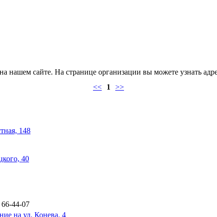
а нашем сайте. На странице организации вы можете узнать адре
<<
1
>>
тная, 148
кого, 40
 66-44-07
ие на ул. Конева, 4