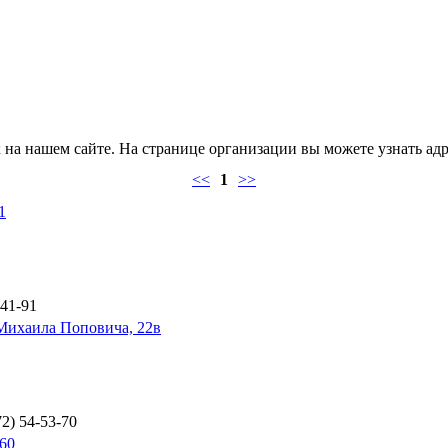
а нашем сайте. На странице организации вы можете узнать адре
<<
1
>>
1
-41-91
 Михаила Поповича, 22в
72) 54-53-70
 60