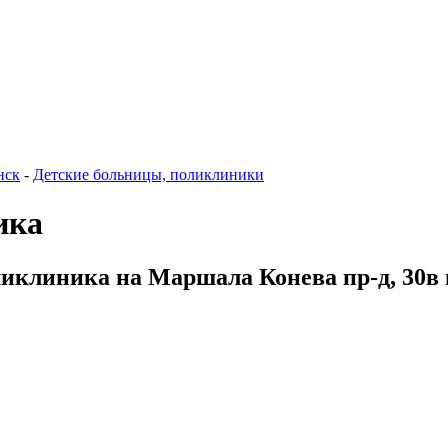
нск
-
Детские больницы, поликлиники
ика
ликлиника на Маршала Конева пр-д, 30в