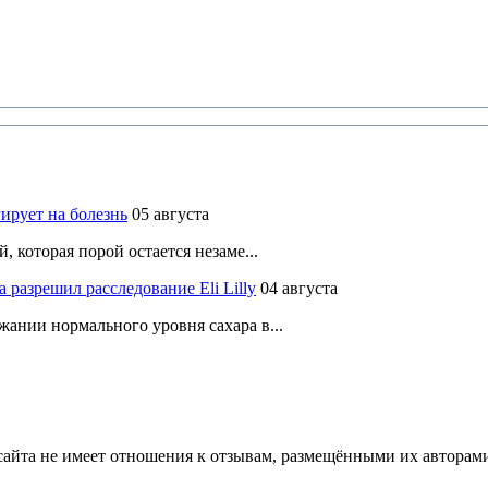
ирует на болезнь
05 августа
 которая порой остается незаме...
разрешил расследование Eli Lilly
04 августа
ании нормального уровня сахара в...
йта не имеет отношения к отзывам, размещёнными их авторами, 