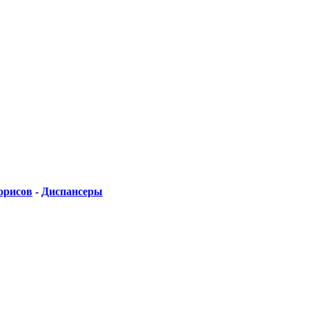
орисов
-
Диспансеры