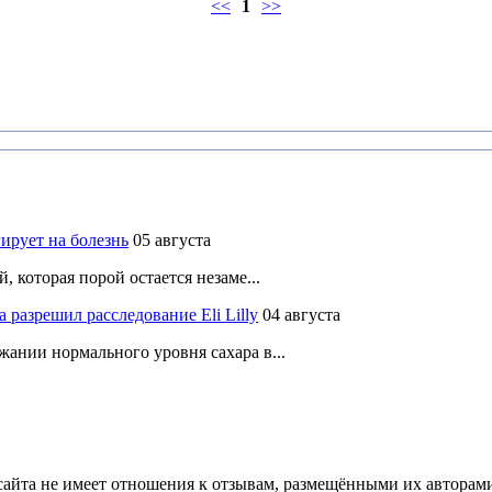
<<
1
>>
ирует на болезнь
05 августа
 которая порой остается незаме...
разрешил расследование Eli Lilly
04 августа
ании нормального уровня сахара в...
йта не имеет отношения к отзывам, размещёнными их авторами, 