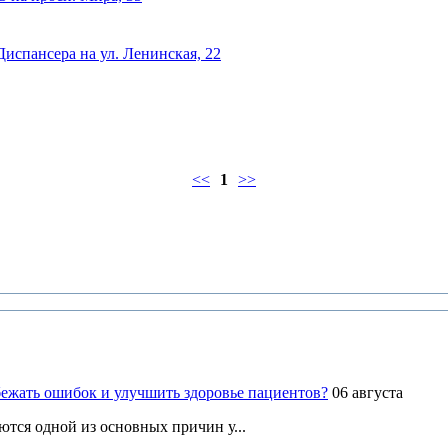
спансера на ул. Ленинская, 22
<<
1
>>
ежать ошибок и улучшить здоровье пациентов?
06 августа
ются одной из основных причин у...