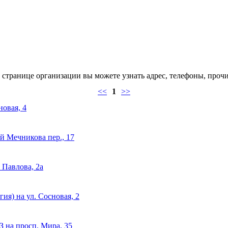
странице организации вы можете узнать адрес, телефоны, прочи
<<
1
>>
овая, 4
й Мечникова пер., 17
 Павлова, 2а
я) на ул. Сосновая, 2
на просп. Мира, 35