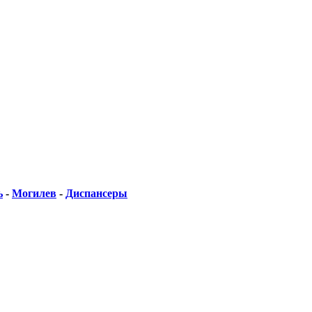
ь
-
Могилев
-
Диспансеры