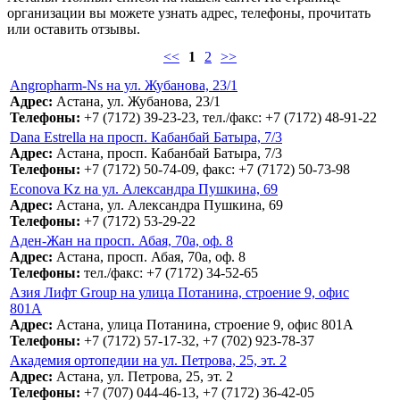
организации вы можете узнать адрес, телефоны, прочитать
или оставить отзывы.
<<
1
2
>>
Angropharm-Ns на ул. Жубанова, 23/1
Адрес:
Астана, ул. Жубанова, 23/1
Телефоны:
+7 (7172) 39-23-23, тел./факс: +7 (7172) 48-91-22
Dana Estrella на просп. Кабанбай Батыра, 7/3
Адрес:
Астана, просп. Кабанбай Батыра, 7/3
Телефоны:
+7 (7172) 50-74-09, факс: +7 (7172) 50-73-98
Econova Kz на ул. Александра Пушкина, 69
Адрес:
Астана, ул. Александра Пушкина, 69
Телефоны:
+7 (7172) 53-29-22
Аден-Жан на просп. Абая, 70а, оф. 8
Адрес:
Астана, просп. Абая, 70а, оф. 8
Телефоны:
тел./факс: +7 (7172) 34-52-65
Азия Лифт Group на улица Потанина, строение 9, офис
801А
Адрес:
Астана, улица Потанина, строение 9, офис 801А
Телефоны:
+7 (7172) 57-17-32, +7 (702) 923-78-37
Академия ортопедии на ул. Петрова, 25, эт. 2
Адрес:
Астана, ул. Петрова, 25, эт. 2
Телефоны:
+7 (707) 044-46-13, +7 (7172) 36-42-05