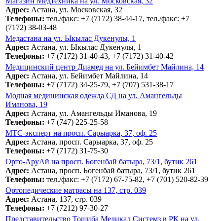
Магазин Медтехника на ул. Московская, 32
Адрес:
Астана, ул. Московская, 32
Телефоны:
тел./факс: +7 (7172) 38-44-17, тел./факс: +7
(7172) 38-03-48
Медастана на ул. Ыкылас Дукенулы, 1
Адрес:
Астана, ул. Ыкылас Дукенулы, 1
Телефоны:
+7 (7172) 31-40-43, +7 (7172) 31-40-42
Медицинский центр Диамед на ул. Бейимбет Майлина, 14
Адрес:
Астана, ул. Бейимбет Майлина, 14
Телефоны:
+7 (7172) 34-25-79, +7 (707) 531-38-17
Модная медицинская одежда СД на ул. Амангельды
Иманова, 19
Адрес:
Астана, ул. Амангельды Иманова, 19
Телефоны:
+7 (747) 225-25-58
МТС-эксперт на просп. Сарыарка, 37, оф. 25
Адрес:
Астана, просп. Сарыарка, 37, оф. 25
Телефоны:
+7 (7172) 31-75-30
Орто-АруАй на просп. Богенбай батыра, 73/1, бутик 261
Адрес:
Астана, просп. Богенбай батыра, 73/1, бутик 261
Телефоны:
тел./факс: +7 (7172) 67-75-82, +7 (701) 520-82-39
Ортопедические матрасы на 137, стр. 039
Адрес:
Астана, 137, стр. 039
Телефоны:
+7 (7212) 97-30-27
Представительство Тошиба Медикал Системз в РК на ул.