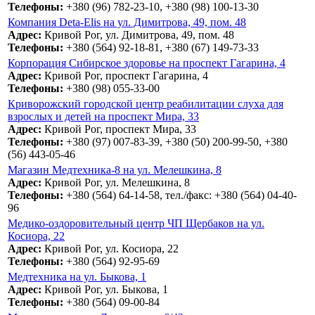
Телефоны:
+380 (96) 782-23-10, +380 (98) 100-13-30
Компания Deta-Elis на ул. Димитрова, 49, пом. 48
Адрес:
Кривой Рог, ул. Димитрова, 49, пом. 48
Телефоны:
+380 (564) 92-18-81, +380 (67) 149-73-33
Корпорация Сибирское здоровье на проспект Гагарина, 4
Адрес:
Кривой Рог, проспект Гагарина, 4
Телефоны:
+380 (98) 055-33-00
Криворожский городской центр реабилитации слуха для
взрослых и детей на проспект Мира, 33
Адрес:
Кривой Рог, проспект Мира, 33
Телефоны:
+380 (97) 007-83-39, +380 (50) 200-99-50, +380
(56) 443-05-46
Магазин Медтехника-8 на ул. Мелешкина, 8
Адрес:
Кривой Рог, ул. Мелешкина, 8
Телефоны:
+380 (564) 64-14-58, тел./факс: +380 (564) 04-40-
96
Медико-оздоровительный центр ЧП Щербаков на ул.
Косиора, 22
Адрес:
Кривой Рог, ул. Косиора, 22
Телефоны:
+380 (564) 92-95-69
Медтехника на ул. Быкова, 1
Адрес:
Кривой Рог, ул. Быкова, 1
Телефоны:
+380 (564) 09-00-84