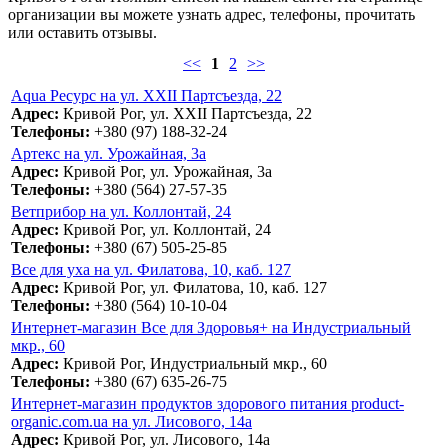
организации вы можете узнать адрес, телефоны, прочитать
или оставить отзывы.
<<
1
2
>>
Aqua Ресурс на ул. XXII Партсъезда, 22
Адрес:
Кривой Рог, ул. XXII Партсъезда, 22
Телефоны:
+380 (97) 188-32-24
Артекс на ул. Урожайная, 3а
Адрес:
Кривой Рог, ул. Урожайная, 3а
Телефоны:
+380 (564) 27-57-35
Ветприбор на ул. Коллонтай, 24
Адрес:
Кривой Рог, ул. Коллонтай, 24
Телефоны:
+380 (67) 505-25-85
Все для уха на ул. Филатова, 10, каб. 127
Адрес:
Кривой Рог, ул. Филатова, 10, каб. 127
Телефоны:
+380 (564) 10-10-04
Интернет-магазин Все для Здоровья+ на Индустриальный
мкр., 60
Адрес:
Кривой Рог, Индустриальный мкр., 60
Телефоны:
+380 (67) 635-26-75
Интернет-магазин продуктов здорового питания product-
organic.com.ua на ул. Лисового, 14а
Адрес:
Кривой Рог, ул. Лисового, 14а