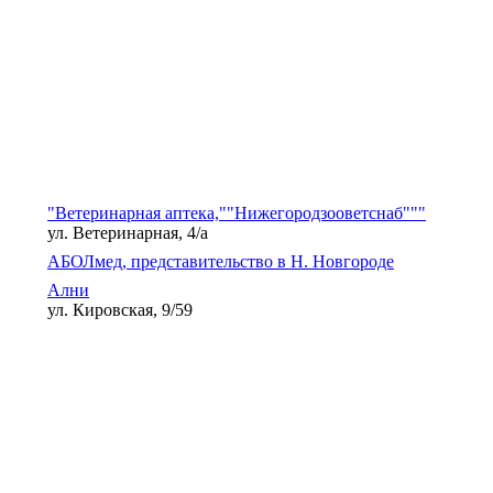
"Ветеринарная аптека,""Нижегородзооветснаб"""
ул. Ветеринарная, 4/а
АБОЛмед, представительство в Н. Новгороде
Ални
ул. Кировская, 9/59