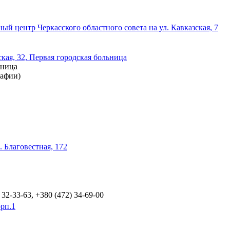
 центр Черкасского областного совета на ул. Кавказская, 7
ая, 32, Первая городская больница
ьница
рафии)
 Благовестная, 172
 32-33-63, +380 (472) 34-69-00
рп.1