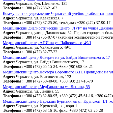
Адрес:
Черкассы, бул. Шевченко, 135
Телефоны:
+380 (47) 238-21-03
Коммунальное учреждение Черкасский учебно-реабилитационный
Адрес:
Черкассы, ул. Кавказская, 7
Телефоны:
+380 (472) 37-25-80, тел./факс: +380 (472) 37-90-17
Медицинский диагностический центр "ЛУР" на улица Дахновск
Адрес:
Черкассы, улица Дахновская, 32, Первая городская бол
Телефоны:
+380 (472) 56-07-07 (кабинет компьютерной томог
Медицинский центр АНИ на ул. Чайковского, 49/1
Адрес:
Черкассы, ул. Чайковского, 49/1
Телефоны:
+380 (472) 32-77-22
Медицинский центр Доверие на ул. Байды Вишневецкого, 17
Адрес:
Черкассы, ул. Байды Вишневецкого, 17
Телефоны:
+380 (472) 65-15-24, +380 (96) 698-63-21
Медицинский центр Доктора Воронного В.Н. Провиденс на ул.
Адрес:
Черкассы, ул. Благовестная, 172
Телефоны:
+380 (472) 50-40-08, +380 (93) 217-16-70
Медицинский центр МедГарант на ул. Ленина, 55
Адрес:
Черкассы, ул. Ленина, 55
Телефоны:
+380 (472) 32-80-95, +380 (472) 45-61-16, +380 (472)
Медицинский центр Надежды Бурмаки на ул. Крупской, 1/1, ко
Адрес:
Черкассы, ул. Крупской, 1/1, корп.1
Телефоны:
+380 (472) 63-16-16, факс: +380 (472) 63-25-28