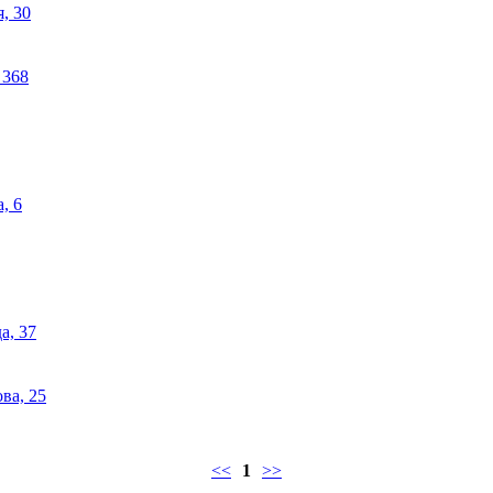
, 30
 368
, 6
а, 37
ва, 25
<<
1
>>