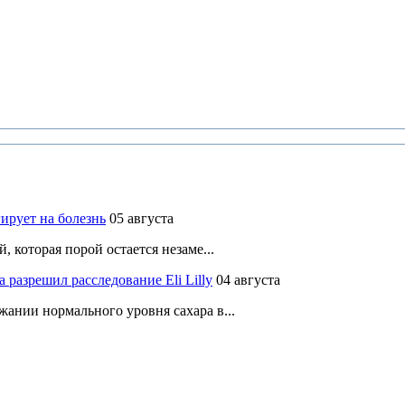
ирует на болезнь
05 августа
 которая порой остается незаме...
разрешил расследование Eli Lilly
04 августа
ании нормального уровня сахара в...