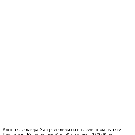
Клиника доктора Хан расположена в населённом пункте
Краснодар, Краснодарский край по адресу 350020 ул.