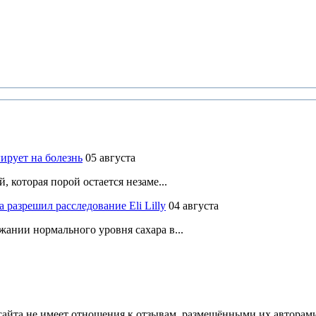
ирует на болезнь
05 августа
 которая порой остается незаме...
разрешил расследование Eli Lilly
04 августа
ании нормального уровня сахара в...
йта не имеет отношения к отзывам, размещёнными их авторами, 