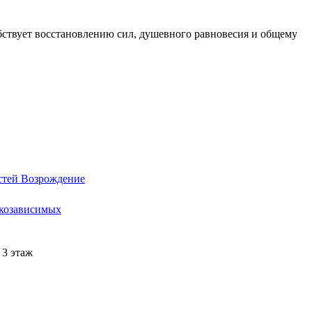
ствует восстановлению сил, душевного равновесия и общему
стей Возрождение
ркозависимых
 3 этаж