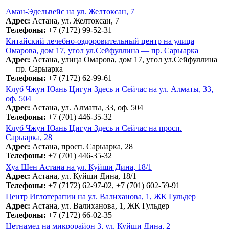
Аман-Эдельвейс на ул. Желтоксан, 7
Адрес:
Астана, ул. Желтоксан, 7
Телефоны:
+7 (7172) 99-52-31
Китайский лечебно-оздоровительный центр на улица
Омарова, дом 17, угол ул.Сейфуллина — пр. Сарыарка
Адрес:
Астана, улица Омарова, дом 17, угол ул.Сейфуллина
— пр. Сарыарка
Телефоны:
+7 (7172) 62-99-61
Клуб Чжун Юань Цигун Здесь и Сейчас на ул. Алматы, 33,
оф. 504
Адрес:
Астана, ул. Алматы, 33, оф. 504
Телефоны:
+7 (701) 446-35-32
Клуб Чжун Юань Цигун Здесь и Сейчас на просп.
Сарыарка, 28
Адрес:
Астана, просп. Сарыарка, 28
Телефоны:
+7 (701) 446-35-32
Хуа Шен Астана на ул. Куйши Дина, 18/1
Адрес:
Астана, ул. Куйши Дина, 18/1
Телефоны:
+7 (7172) 62-97-02, +7 (701) 602-59-91
Центр Иглотерапии на ул. Валиханова, 1, ЖК Гульдер
Адрес:
Астана, ул. Валиханова, 1, ЖК Гульдер
Телефоны:
+7 (7172) 66-02-35
Цетнамед на микрорайон 3, ул. Куйши Дина, 2