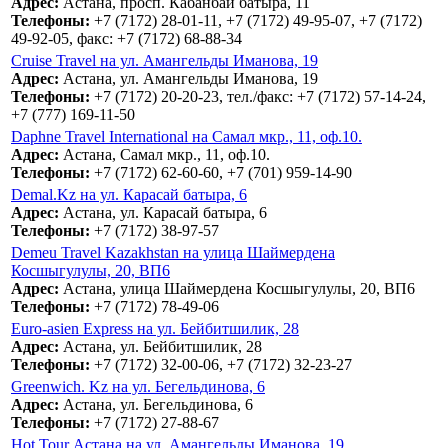
Адрес:
Астана, просп. Кабанбай батыра, 11
Телефоны:
+7 (7172) 28-01-11, +7 (7172) 49-95-07, +7 (7172)
49-92-05, факс: +7 (7172) 68-88-34
Cruise Travel на ул. Амангельды Иманова, 19
Адрес:
Астана, ул. Амангельды Иманова, 19
Телефоны:
+7 (7172) 20-20-23, тел./факс: +7 (7172) 57-14-24,
+7 (777) 169-11-50
Daphne Travel International на Самал мкр., 11, оф.10.
Адрес:
Астана, Самал мкр., 11, оф.10.
Телефоны:
+7 (7172) 62-60-60, +7 (701) 959-14-90
Demal.Kz на ул. Карасай батыра, 6
Адрес:
Астана, ул. Карасай батыра, 6
Телефоны:
+7 (7172) 38-97-57
Demeu Travel Kazakhstan на улица Шаймердена
Косшыгулулы, 20, ВП6
Адрес:
Астана, улица Шаймердена Косшыгулулы, 20, ВП6
Телефоны:
+7 (7172) 78-49-06
Euro-asien Express на ул. Бейбитшилик, 28
Адрес:
Астана, ул. Бейбитшилик, 28
Телефоны:
+7 (7172) 32-00-06, +7 (7172) 32-23-27
Greenwich. Kz на ул. Бегельдинова, 6
Адрес:
Астана, ул. Бегельдинова, 6
Телефоны:
+7 (7172) 27-88-67
Hot Tour Астана на ул. Амангельды Иманова, 19