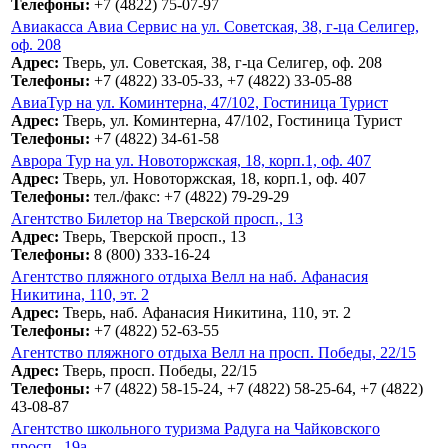
Телефоны:
+7 (4822) 75-07-97
Авиакасса Авиа Сервис на ул. Советская, 38, г-ца Селигер,
оф. 208
Адрес:
Тверь, ул. Советская, 38, г-ца Селигер, оф. 208
Телефоны:
+7 (4822) 33-05-33, +7 (4822) 33-05-88
АвиаТур на ул. Коминтерна, 47/102, Гостиница Турист
Адрес:
Тверь, ул. Коминтерна, 47/102, Гостиница Турист
Телефоны:
+7 (4822) 34-61-58
Аврора Тур на ул. Новоторжская, 18, корп.1, оф. 407
Адрес:
Тверь, ул. Новоторжская, 18, корп.1, оф. 407
Телефоны:
тел./факс: +7 (4822) 79-29-29
Агентство Билетор на Тверской просп., 13
Адрес:
Тверь, Тверской просп., 13
Телефоны:
8 (800) 333-16-24
Агентство пляжного отдыха Велл на наб. Афанасия
Никитина, 110, эт. 2
Адрес:
Тверь, наб. Афанасия Никитина, 110, эт. 2
Телефоны:
+7 (4822) 52-63-55
Агентство пляжного отдыха Велл на просп. Победы, 22/15
Адрес:
Тверь, просп. Победы, 22/15
Телефоны:
+7 (4822) 58-15-24, +7 (4822) 58-25-64, +7 (4822)
43-08-87
Агентство школьного туризма Радуга на Чайковского
просп., 19a