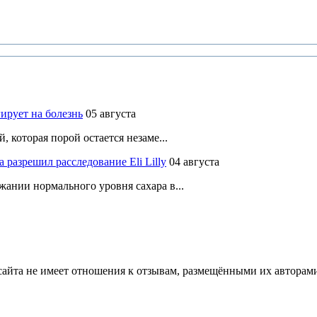
ирует на болезнь
05 августа
 которая порой остается незаме...
разрешил расследование Eli Lilly
04 августа
ании нормального уровня сахара в...
йта не имеет отношения к отзывам, размещёнными их авторами, 