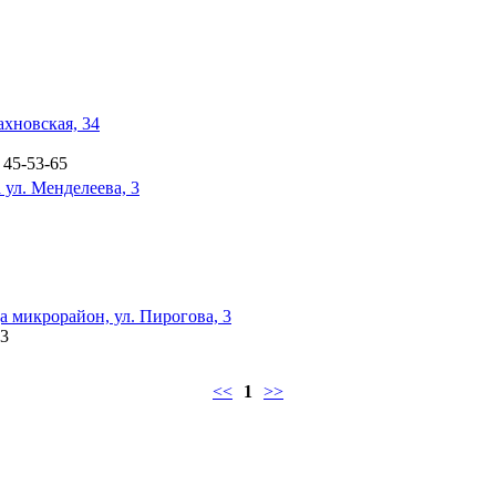
хновская, 34
 45-53-65
ул. Менделеева, 3
а микрорайон, ул. Пирогова, 3
 3
<<
1
>>