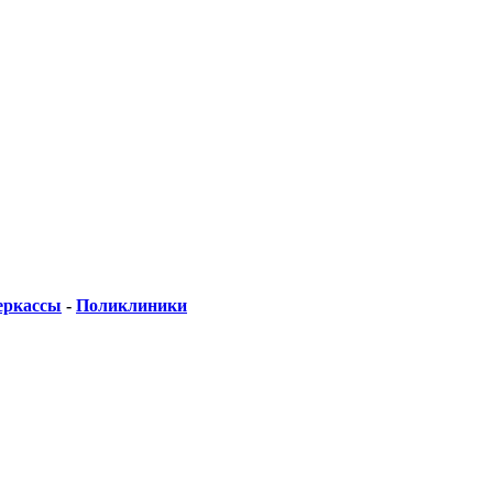
еркассы
-
Поликлиники