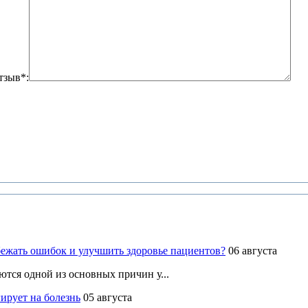
тзыв*:
ежать ошибок и улучшить здоровье пациентов?
06 августа
ются одной из основных причин у...
ирует на болезнь
05 августа