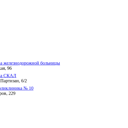
а железнодорожной больницы
ая, 96
ка СКАЛ
Партизан, 6/2
оликлиника № 10
ров, 229