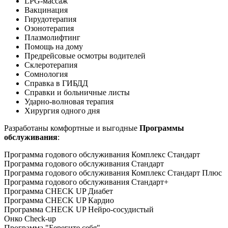
LPG-массаж
Вакцинация
Гирудотерапия
Озонотерапия
Плазмолифтинг
Помощь на дому
Предрейсовые осмотры водителей
Склеротерапия
Сомнология
Справка в ГИБДД
Справки и больничные листы
Ударно-волновая терапия
Хирургия одного дня
Разработаны комфортные и выгодные
Программы
обслуживания
:
Программа годового обслуживания Комплекс Стандарт
Программа годового обслуживания Стандарт
Программа годового обслуживания Комплекс Стандарт Плюс
Программа годового обслуживания Стандарт+
Программа CHECK UP Диабет
Программа CHECK UP Кардио
Программа CHECK UP Нейро-сосудистый
Онко Check-up
Программа "Берегите себя"