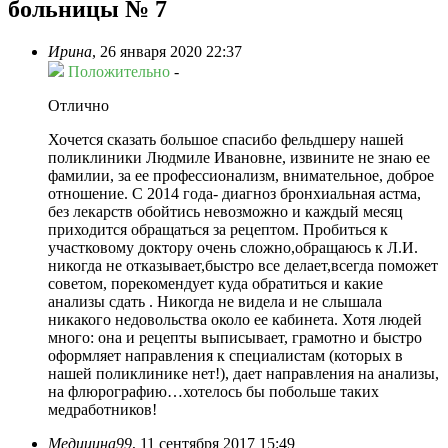
больницы № 7
Ирина
,
26 января 2020 22:37
Положительно
-
Отлично
Хочется сказать большое спасибо фельдшеру нашей
поликлиники Людмиле Ивановне, извините не знаю ее
фамилии, за ее профессионализм, внимательное, доброе
отношение. С 2014 года- диагноз бронхиальная астма,
без лекарств обойтись невозможно и каждый месяц
приходится обращаться за рецептом. Пробиться к
участковому доктору очень сложно,обращаюсь к Л.И.
никогда не отказывает,быстро все делает,всегда поможет
советом, порекомендует куда обратиться и какие
анализы сдать . Никогда не видела и не слышала
никакого недовольства около ее кабинета. Хотя людей
много: она и рецепты выписывает, грамотно и быстро
оформляет направления к специалистам (которых в
нашей поликлинике нет!), дает направления на анализы,
на флюрографию…хотелось бы побольше таких
медработников!
Медицина99
,
11 сентября 2017 15:49