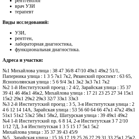
рентгенолог
врач УЗИ
терапевт
Виды исследований:
УЗИ,
рентген,
лабораторная диагностика,
функциональная диагностика.
Адреса и участки:
№1 Михайлова улица : 38 47 36/8 47/10 49к1 49к2 51/1,
Паперника улица : 1 3 5 7к1 7к2, Рязанский проспект : 63 65,
Яснополянская улица : 5 6 9/4 3к1 3к2 3к3 7к1 7к2
№2 1-й Институтский проезд : 2 4/2, Зарайская улица : 35 37
39 41 46 46к1 46к2, Михайлова улица : 17 21 23 25 27 34 15к1
15к2 29к1 29к2 29к3 32/7 33к1 33к3
№3 2-й Институтский проезд : 3 5, 3-я Институтская улица : 2
4 6 12 14 14А, Зарайская улица : 53 56 60 64 66 47к1 47к2 49к1
51к1 51к2 53к2 58к1 58к2, Шатурская улица : 39 49к1 49к2
№4 1-й Институтский пр. 6 8 14, 2-я Институтская 3 7 2/10
1/12 7Д, 3-я Институтская 1 3 5 15 17 5к1 5к2
Михайлова улица : 35 37 39 43 45/9
№5 Зарайская улица : 15 16 17 19 25 26 27 29 31 33 25к1 25к2,