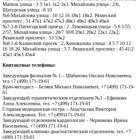
Маёвок улица : 3 5 1к1 1к2 1к3. Михайлова улица : 2/6,
Шатурская улица : 8 10
№6 Михайлова улица : 10 12 16 18к1 18к2. Рязанский
проспект : 51 47к1 47к2 47к3 49к1 49к2 49к3 49к4
№7 2-й Пятигорский проезд : 2. Луковицкая улица : 5 6 1/55
2/57, Михайлова улица : 28/7 30/8 20к1 20к2 22к1 22к2,
Рязанский проспект : 53 53к2
№8 1-й Казанский просек : 2, Коновалова улица : 4 5 7 10 12
16 18 20. Михайлова улица : 5 7. Рязанский проспект : 45 41/2
45к1 45к3 45к4
Контактные телефоны:
Заведующая филиалом № 1 – Шабанова Оксана Николаевна,
тел.+7 (499) 171-19-61
Врач-методист – Беляев Михаил Николаевич, +7 (499) 171-19-
61
Заведующий терапевтическим отделением №3 – Ефимова
Анна Алексеевна, тел. +7 (499) 171-19-61
Старшая медицинская сестра – Анастасова Виктория
Александровна. Тел. +7 (499)171-19-61
Заведующий отделением кардиологии – Черникова Ирина
Васильевна, +7 (499) 171-19-61
Заведующий клинико-диагностическим отделением, тел. +7
(499) 171-19-61