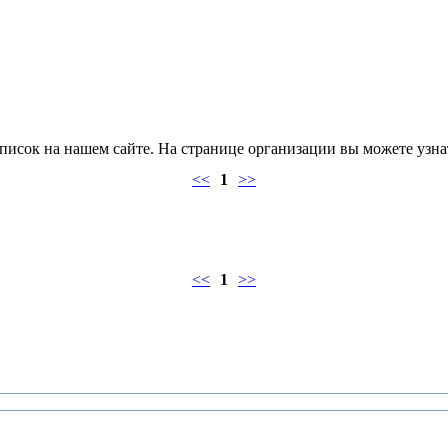
сок на нашем сайте. На странице организации вы можете узнать
<<
1
>>
<<
1
>>