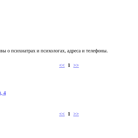
ы о психиатрах и психологах, адреса и телефоны.
<<
1
>>
, 4
<<
1
>>