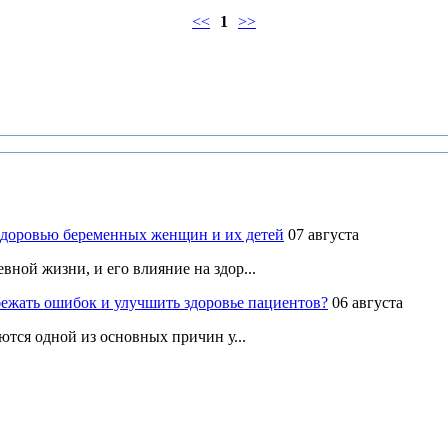
<<
1
>>
здоровью беременных женщин и их детей
07 августа
ной жизни, и его влияние на здор...
ежать ошибок и улучшить здоровье пациентов?
06 августа
ются одной из основных причин у...