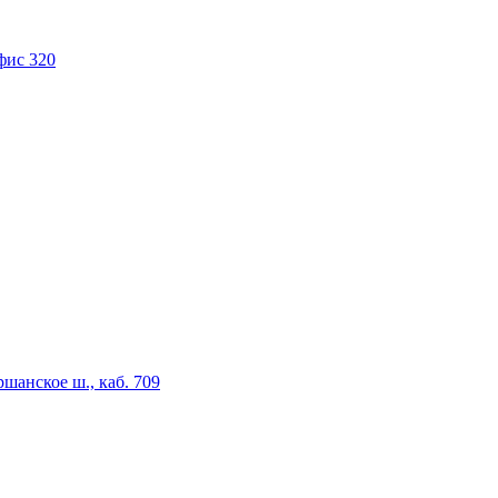
фис 320
анское ш., каб. 709