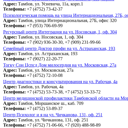
Адрес:
Тамбов, ул. Усиевича, 11а, корп.1
Телефоны:
+7 (4752) 73-42-37
Психологическая помощь на улица Интернациональная, 27Б, о
Адрес:
Тамбов, улица Интернациональная, 27Б, офис 320
Телефоны:
+7 (953) 706-69-99
Ресурсный центр Интеграция на ул. Носовская, 1, оф. 304
Адрес:
Тамбов, ул. Носовская, 1, оф. 304
Телефоны:
+7 (902) 936-30-30, +7 (909) 231-99-66
Семейный центр Доктор профи на ул. Астраханская, 193
Адрес:
Тамбов, ул. Астраханская, 193
Телефоны:
+7 (9027) 22-20-77
Тогку Сон Цспсд Дом милосердия на ул. Московская, 27а
Адрес:
Тамбов, ул. Московская, 27а
Телефоны:
+7 (4752) 72-10-08
Центр диагностики и консультирования на ул. Рабочая, 4а
Адрес:
Тамбов, ул. Рабочая, 4а
Телефоны:
+7 (4752) 53-73-38, +7 (4752) 53-33-72
Центр медицинской профилактики Тамбовской области на Морш
Адрес:
Тамбов, Моршанское ш., каб. 709
Телефоны:
+7 (4752) 53-89-37
Центр Психолог и я на ул. Чичканова, 131, оф. 251
Адрес:
Тамбов, ул. Чичканова, 131, оф. 251
Телефоны:
+7 (4752) 71-06-66, +7 (920) 488-98-89