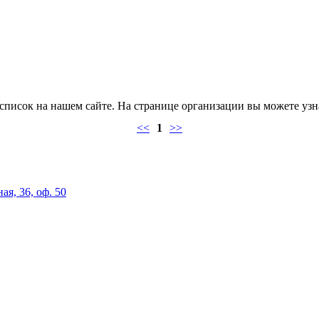
писок на нашем сайте. На странице организации вы можете узна
<<
1
>>
я, 36, оф. 50