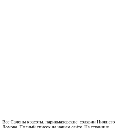
Все Салоны красоты, парикмахерские, солярии Нижнего
Ломова. Полный список на нашем сайте. На странице