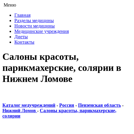
Меню
Главная
Разделы медицины
Новости медицины
Медицинские учреждения
Диеты
Контакты
Салоны красоты,
парикмахерские, солярии в
Нижнем Ломове
Каталог медучреждений
-
Россия
-
Пензенская область
-
Нижний Ломов
-
Салоны красоты, парикмахерские,
солярии