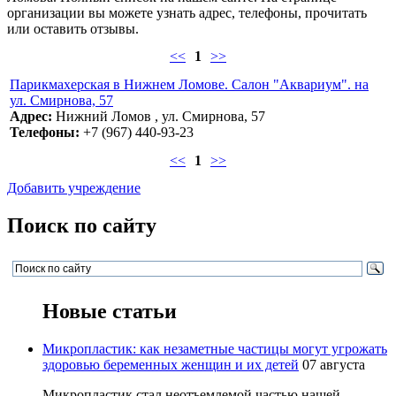
организации вы можете узнать адрес, телефоны, прочитать
или оставить отзывы.
<<
1
>>
Парикмахерская в Нижнем Ломове. Салон "Аквариум". на
ул. Смирнова, 57
Адрес:
Нижний Ломов , ул. Смирнова, 57
Телефоны:
+7 (967) 440-93-23
<<
1
>>
Добавить учреждение
Поиск по сайту
Новые статьи
Микропластик: как незаметные частицы могут угрожать
здоровью беременных женщин и их детей
07 августа
Микропластик стал неотъемлемой частью нашей