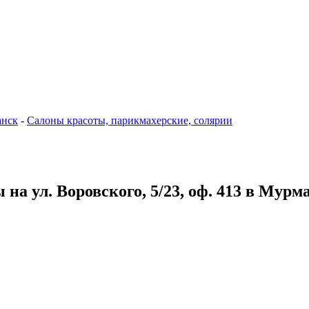
нск
-
Салоны красоты, парикмахерские, солярии
 на ул. Воровского, 5/23, оф. 413 в Мурм