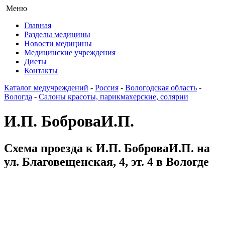
Меню
Главная
Разделы медицины
Новости медицины
Медицинские учреждения
Диеты
Контакты
Каталог медучреждений
-
Россия
-
Вологодская область
-
Вологда
-
Салоны красоты, парикмахерские, солярии
И.П. БоброваИ.П.
Схема проезда к И.П. БоброваИ.П. на
ул. Благовещенская, 4, эт. 4 в Вологде