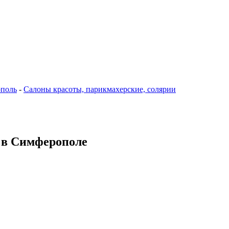
поль
-
Салоны красоты, парикмахерские, солярии
4 в Симферополе