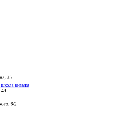
на, 35
n школа визажа
, 49
ого, 6/2