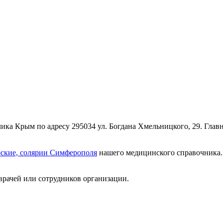
ка Крым по адресу 295034 ул. Богдана Хмельницкого, 29. Глав
рские, солярии Симферополя
нашего медицинского справочника. 
врачей или сотрудников организации.