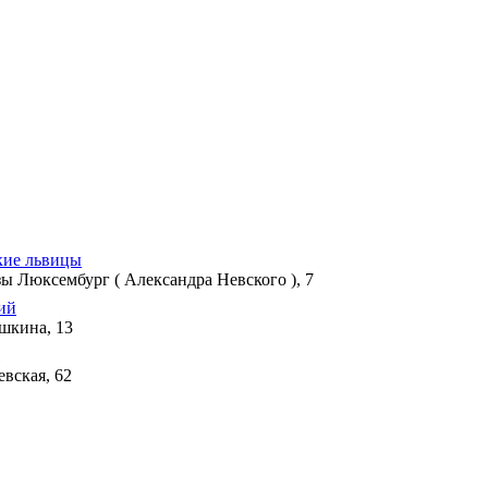
кие львицы
зы Люксембург ( Александра Невского ), 7
ий
шкина, 13
евская, 62