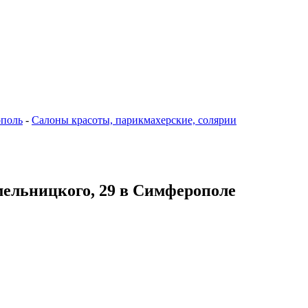
поль
-
Салоны красоты, парикмахерские, солярии
мельницкого, 29 в Симферополе