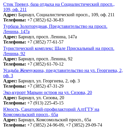
Стик Тревел, база отдыха на Социалистический просп.,
109, оф. 211
Адрес:
Барнаул, Социалистический просп., 109, оф. 211
Телефоны:
+7 (3852) 62-36-83
Турбаза Золоторудная, Представительство на просп.
Ленина, 147а
Адрес:
Барнаул, просп. Ленина, 147а
Телефоны:
+7 (3852) 77-61-57
Туристический комплекс Шале Прискальный на просп.
Ленина, 92
Адрес:
Барнаул, просп. Ленина, 92
Телефоны:
+7 (3852) 61-70-12
Усадьба Жемчужина, представительство на ул. Георгиева, 2,
оф. 3
Адрес:
Барнаул, ул. Георгиева, 2, оф. 3
Телефоны:
+7 (3852) 47-31-29
Эко-курорт Марьин остров на ул. Сизова, 20
Адрес:
Барнаул, ул. Сизова, 20
Телефоны:
+7 (913) 225-45-15
Юность, Санаторий-профилакторий АлтГТУ на
Комсомольский просп., 65а
Адрес:
Барнаул, Комсомольский просп., 65а
Телефоны:
+7 (3852) 24-96-09, +7 (3852) 29-09-74